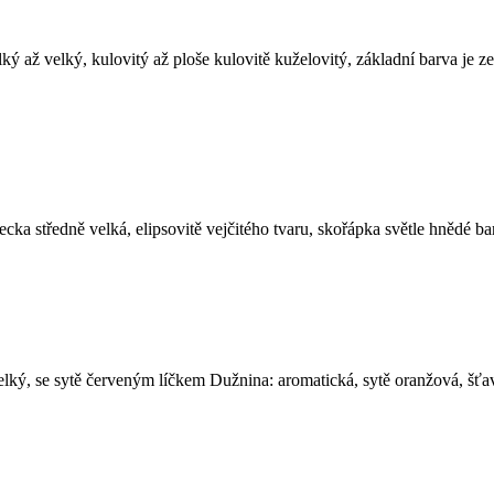
ý až velký, kulovitý až ploše kulovitě kuželovitý, základní barva je z
ka středně velká, elipsovitě vejčitého tvaru, skořápka světle hnědé barv
 velký, se sytě červeným líčkem Dužnina: aromatická, sytě oranžová, 