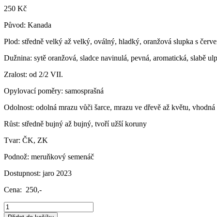
250
Kč
Původ: Kanada
Plod: středně velký až velký, oválný, hladký, oranžová slupka s če
Dužnina: sytě oranžová, sladce navinulá, pevná, aromatická, slabě ul
Zralost: od 2/2 VII.
Opylovací poměry: samosprašná
Odolnost: odolná mrazu vůči šarce, mrazu ve dřevě až květu, vhodná 
Růst: středně bujný až bujný, tvoří užší koruny
Tvar: ČK, ZK
Podnož: meruňkový semenáč
Dostupnost: jaro 2023
Cena: 250,-
Meruňka
´´Harcot