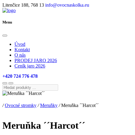
Litenčice 188, 768 13
info@ovocnaskolka.eu
Menu
Úvod
Kontakt
O nás
PRODEJ JARO 2026
Ceník jaro 2026
+420 724 776 478
Hledat
produkty
…
/
Ovocné stromky
/
Meruňky
/
Meruňka ´´Harcot´´
Meruňka ´´Harcot´´