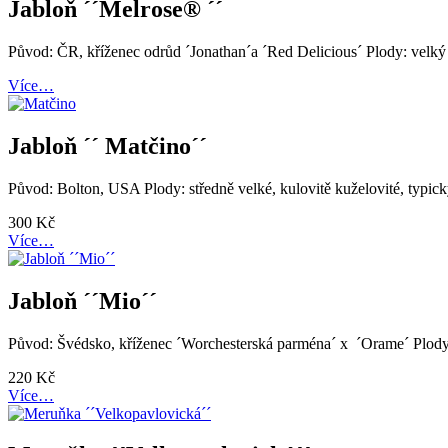
Jabloň ´´Melrose® ´´
Původ: ČR, kříženec odrůd ´Jonathan´a ´Red Delicious´ Plody: velký 
Více…
Jabloň ´´ Matčino´´
Původ: Bolton, USA Plody: středně velké, kulovitě kuželovité, typic
300
Kč
Více…
Jabloň ´´Mio´´
Původ: Švédsko, kříženec ´Worchesterská parména´ x ´Orame´ Plody: s
220
Kč
Více…