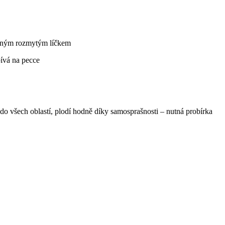
rveným rozmytým líčkem
pívá na pecce
do všech oblastí, plodí hodně díky samosprašnosti – nutná probírka