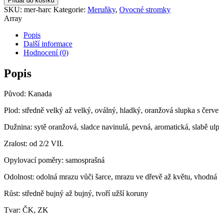
Přidat do košíku
´´
SKU:
mer-harc
Kategorie:
Meruňky
,
Ovocné stromky
množství
Array
Popis
Další informace
Hodnocení (0)
Popis
Původ: Kanada
Plod: středně velký až velký, oválný, hladký, oranžová slupka s če
Dužnina: sytě oranžová, sladce navinulá, pevná, aromatická, slabě ul
Zralost: od 2/2 VII.
Opylovací poměry: samosprašná
Odolnost: odolná mrazu vůči šarce, mrazu ve dřevě až květu, vhodná 
Růst: středně bujný až bujný, tvoří užší koruny
Tvar: ČK, ZK