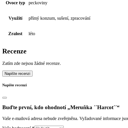
Ovoce typ
peckoviny
Využití
přímý konzum, sušení, zpracování
Zralost
léto
Recenze
Zatím zde nejsou žádné recenze.
Napište recenzi
Napište recenzi
Buďte první, kdo ohodnotí „Meruňka ´´Harcot´´“
Vaše e-mailová adresa nebude zveřejněna.
Vyžadované informace js