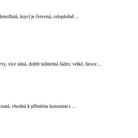
elenožlutá, krycí je červená, celoplošně…
y, více silná, dobře luštitelná Jádro: velké, široce…
šťavnatá, vhodná k přímému konzumu i…