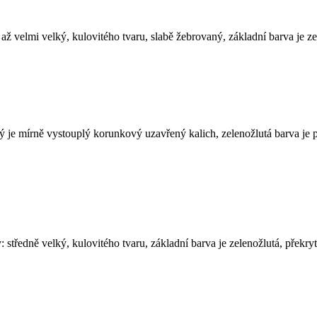
až velmi velký, kulovitého tvaru, slabě žebrovaný, základní barva je
ký je mírně vystouplý korunkový uzavřený kalich, zelenožlutá barva je
tředně velký, kulovitého tvaru, základní barva je zelenožlutá, překr