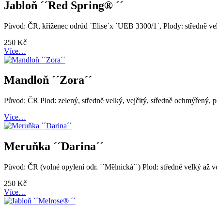
Jabloň ´´Red Spring® ´´
Původ: ČR, kříženec odrůd ´Elise´x ´UEB 3300/1´, Plody: středně velk
250
Kč
Více…
Mandloň ´´Zora´´
Původ: ČR Plod: zelený, středně velký, vejčitý, středně ochmýřený, pec
Více…
Meruňka ´´Darina´´
Původ: ČR (volné opylení odr. ´´Mělnická´´) Plod: středně velký až
250
Kč
Více…