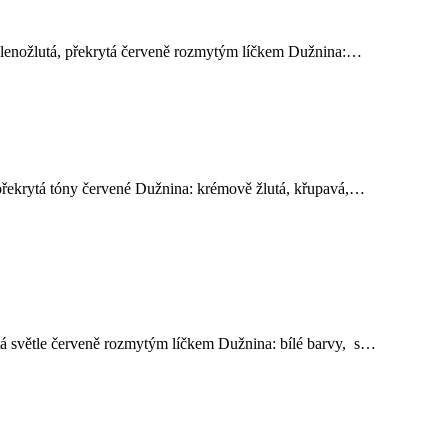
 zelenožlutá, překrytá červeně rozmytým líčkem Dužnina:…
 překrytá tóny červené Dužnina: krémově žlutá, křupavá,…
ytá světle červeně rozmytým líčkem Dužnina: bílé barvy, s…