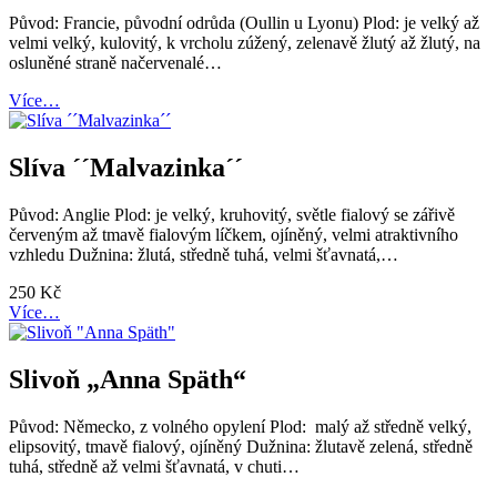
Původ: Francie, původní odrůda (Oullin u Lyonu) Plod: je velký až
velmi velký, kulovitý, k vrcholu zúžený, zelenavě žlutý až žlutý, na
osluněné straně načervenalé…
Více…
Slíva ´´Malvazinka´´
Původ: Anglie Plod: je velký, kruhovitý, světle fialový se zářivě
červeným až tmavě fialovým líčkem, ojíněný, velmi atraktivního
vzhledu Dužnina: žlutá, středně tuhá, velmi šťavnatá,…
250
Kč
Více…
Slivoň „Anna Späth“
Původ: Německo, z volného opylení Plod: malý až středně velký,
elipsovitý, tmavě fialový, ojíněný Dužnina: žlutavě zelená, středně
tuhá, středně až velmi šťavnatá, v chuti…