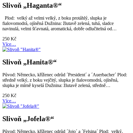
Slivoň „Haganta®“
Plod: velký až velmi velký, z boku protáhlý, slupka je
fialovomodrá, ojíněná Dužnina: žlutavě zelená, tuhá, sladce
navinulá, velmi šťavnatá, aromatická, dobře odlučitelná od…
250
Kč
Více…
Slivoň „Hanita®“
Původ: Německo, kříženec odrůd ´President´ a ´Auerbacher´ Plod:
středně velký, z boku vejčitý, slupka je fialovomodrá, ojíněná,
slupka je mírně kyselá Dužnina: žlutavě zelená, středně…
250
Kč
Více…
Slivoň „Jofela®“
Původ: Německo, kříženec odrůd ´Jojo´ a ´Felsina´ Plod: velký,