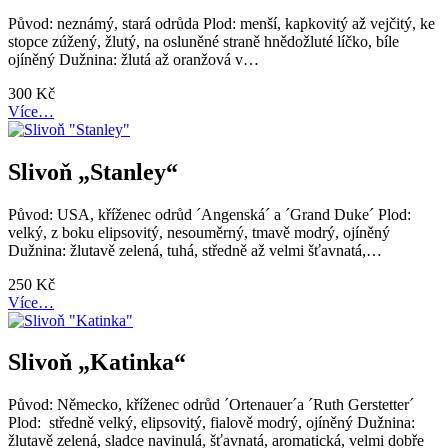
Původ: neznámý, stará odrůda Plod: menší, kapkovitý až vejčitý, ke
stopce zúžený, žlutý, na osluněné straně hnědožluté líčko, bíle
ojíněný Dužnina: žlutá až oranžová v…
300
Kč
Více…
Slivoň „Stanley“
Původ: USA, kříženec odrůd ´Angenská´ a ´Grand Duke´ Plod:
velký, z boku elipsovitý, nesouměrný, tmavě modrý, ojíněný
Dužnina: žlutavě zelená, tuhá, středně až velmi šťavnatá,…
250
Kč
Více…
Slivoň „Katinka“
Původ: Německo, kříženec odrůd ´Ortenauer´a ´Ruth Gerstetter´
Plod: středně velký, elipsovitý, fialově modrý, ojíněný Dužnina:
žlutavě zelená, sladce navinulá, šťavnatá, aromatická, velmi dobře