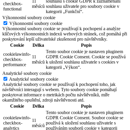
11
souhlasu s cookie GDPR k zaznamenání
checkbox-
měsíců
souhlasu uživatele pro soubory cookie v
functional
kategorii „Funkční“.
Výkonnostní soubory cookie
Výkonnostní soubory cookie
Výkonnostní soubory cookie se používají k pochopení a analýze
klíčových výkonnostních indexů webových stránek, což pomáhá při
poskytování lepší uživatelské zkušenosti pro návštěvníky.
Cookie
Délka
Popis
Tento soubor cookie je nastaven pluginem
cookielawinfo-
11
GDPR Cookie Consent. Cookie se používá
checkbox-
měsíců
k uložení souhlasu uživatele s cookies v
performance
kategorii „Výkon“.
Analytické soubory cookie
Analytické soubory cookie
Analytické soubory cookie se používají k pochopení toho, jak
návštěvníci interagují s webem. Tyto soubory cookie pomáhají
poskytovat informace o metrikách počtu návštěvníků, míře
okamžitého opuštění, zdroji návštěvnosti atd.
Cookie
Délka
Popis
Tento soubor cookie je nastaven pluginem
cookielawinfo-
GDPR Cookie Consent. Soubor cookie se
11
checkbox-
používá k uložení souhlasu uživatele s
měsíců
analytics
používáním souborů cookie v kategorii