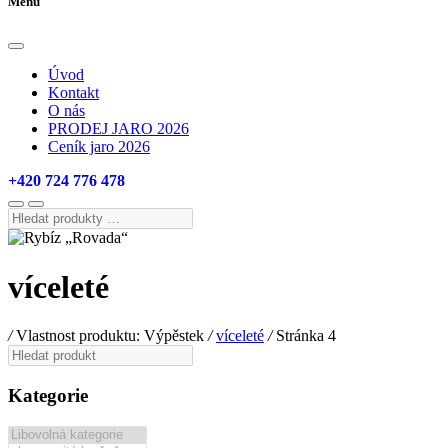
Menu
Úvod
Kontakt
O nás
PRODEJ JARO 2026
Ceník jaro 2026
+420 724 776 478
Hledat
produkty
…
víceleté
/
Vlastnost produktu: Výpěstek
/
víceleté
/
Stránka 4
Hledat
produkt
Kategorie