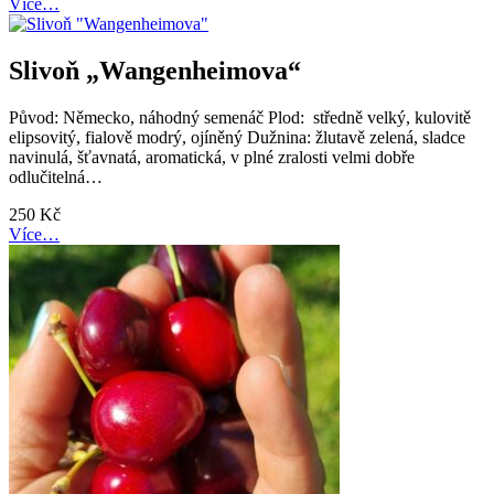
Více…
Slivoň „Wangenheimova“
Původ: Německo, náhodný semenáč Plod: středně velký, kulovitě
elipsovitý, fialově modrý, ojíněný Dužnina: žlutavě zelená, sladce
navinulá, šťavnatá, aromatická, v plné zralosti velmi dobře
odlučitelná…
250
Kč
Více…