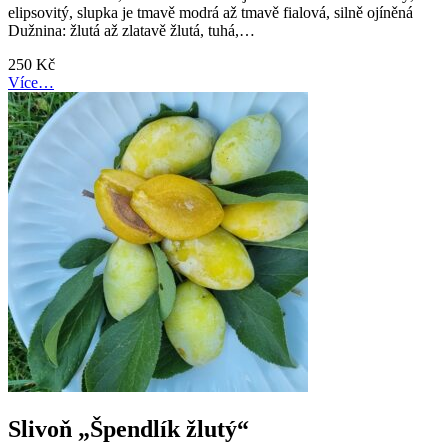
elipsovitý, slupka je tmavě modrá až tmavě fialová, silně ojíněná
Dužnina: žlutá až zlatavě žlutá, tuhá,…
250
Kč
Více…
Slivoň „Špendlík žlutý“