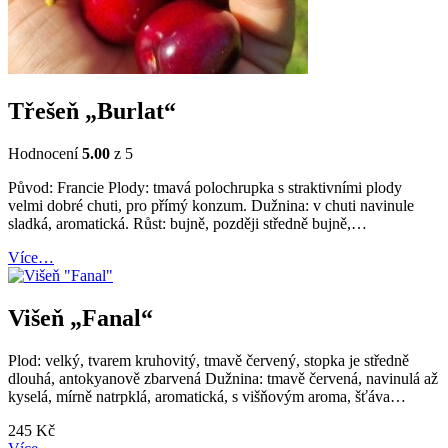
Třešeň „Burlat“
Hodnocení
5.00
z 5
Původ: Francie Plody: tmavá polochrupka s straktivními plody
velmi dobré chuti, pro přímý konzum. Dužnina: v chuti navinule
sladká, aromatická. Růst: bujně, později středně bujně,…
Více…
Višeň „Fanal“
Plod: velký, tvarem kruhovitý, tmavě červený, stopka je středně
dlouhá, antokyanově zbarvená Dužnina: tmavě červená, navinulá až
kyselá, mírně natrpklá, aromatická, s višňovým aroma, šťáva…
245
Kč