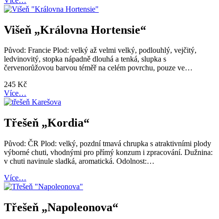
Více…
Višeň „Královna Hortensie“
Původ: Francie Plod: velký až velmi velký, podlouhlý, vejčitý,
ledvinovitý, stopka nápadně dlouhá a tenká, slupka s
červenorůžovou barvou téměř na celém povrchu, pouze ve…
245
Kč
Více…
Třešeň „Kordia“
Původ: ČR Plod: velký, pozdní tmavá chrupka s atraktivními plody
výborné chuti, vhodnými pro přímý konzum i zpracování. Dužnina:
v chuti navinule sladká, aromatická. Odolnost:…
Více…
Třešeň „Napoleonova“