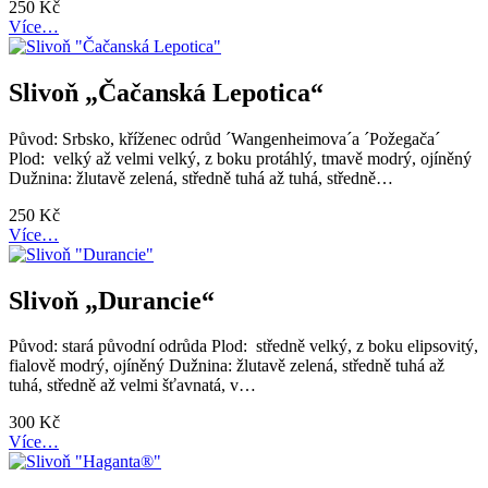
250
Kč
Více…
Slivoň „Čačanská Lepotica“
Původ: Srbsko, kříženec odrůd ´Wangenheimova´a ´Požegača´
Plod: velký až velmi velký, z boku protáhlý, tmavě modrý, ojíněný
Dužnina: žlutavě zelená, středně tuhá až tuhá, středně…
250
Kč
Více…
Slivoň „Durancie“
Původ: stará původní odrůda Plod: středně velký, z boku elipsovitý,
fialově modrý, ojíněný Dužnina: žlutavě zelená, středně tuhá až
tuhá, středně až velmi šťavnatá, v…
300
Kč
Více…