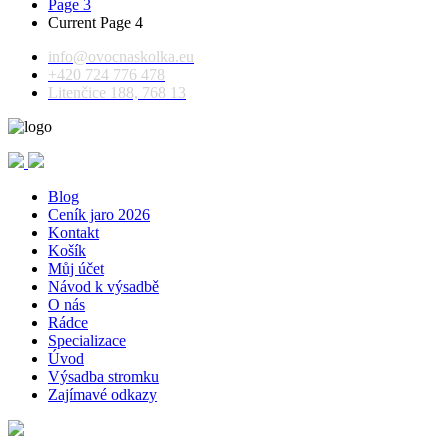
Page
3
Current Page
4
info@ovocnaskolka.eu
+420 724 776 478
Litenčice 188, 768 13
Blog
Ceník jaro 2026
Kontakt
Košík
Můj účet
Návod k výsadbě
O nás
Rádce
Specializace
Úvod
Výsadba stromku
Zajímavé odkazy