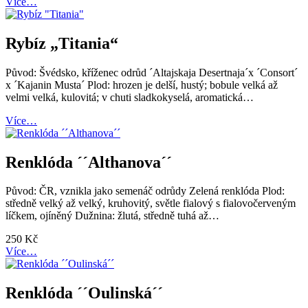
Více…
Rybíz „Titania“
Původ: Švédsko, kříženec odrůd ´Altajskaja Desertnaja´x ´Consort´
x ´Kajanin Musta´ Plod: hrozen je delší, hustý; bobule velká až
velmi velká, kulovitá; v chuti sladkokyselá, aromatická…
Více…
Renklóda ´´Althanova´´
Původ: ČR, vznikla jako semenáč odrůdy Zelená renklóda Plod:
středně velký až velký, kruhovitý, světle fialový s fialovočerveným
líčkem, ojíněný Dužnina: žlutá, středně tuhá až…
250
Kč
Více…
Renklóda ´´Oulinská´´