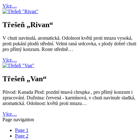
Více…
Třešeň „Rivan“
V chuti navinulá, aromatická. Odolnost květů proti mrazu vysoká,
proti pukání plodů střední. Velmi raná srdcovka, s plody dobré chuti
pro přímý konzum. Roste středně…
Více…
Třešeň „Van“
Původ: Kanada Plod: pozdní tmavá chrupka , pro přímý konzum i
zpracování. Dužnina: červená - karmínová, v chuti navinule sladká,
aromatická. Odolnost: květů proti mrazu…
Více…
Page navigation
Page
1
Page
2