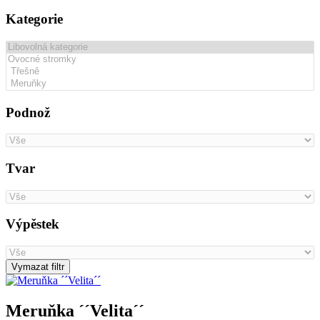
Kategorie
Podnož
Tvar
Výpěstek
Vymazat filtr
Meruňka ´´Velita´´