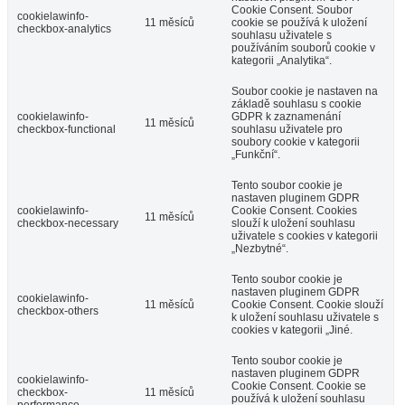
Cookie Consent. Soubor
cookielawinfo-
11 měsíců
cookie se používá k uložení
checkbox-analytics
souhlasu uživatele s
používáním souborů cookie v
kategorii „Analytika“.
Soubor cookie je nastaven na
základě souhlasu s cookie
cookielawinfo-
GDPR k zaznamenání
11 měsíců
checkbox-functional
souhlasu uživatele pro
soubory cookie v kategorii
„Funkční“.
Tento soubor cookie je
nastaven pluginem GDPR
cookielawinfo-
Cookie Consent. Cookies
11 měsíců
checkbox-necessary
slouží k uložení souhlasu
uživatele s cookies v kategorii
„Nezbytné“.
Tento soubor cookie je
nastaven pluginem GDPR
cookielawinfo-
11 měsíců
Cookie Consent. Cookie slouží
checkbox-others
k uložení souhlasu uživatele s
cookies v kategorii „Jiné.
Tento soubor cookie je
nastaven pluginem GDPR
cookielawinfo-
Cookie Consent. Cookie se
checkbox-
11 měsíců
používá k uložení souhlasu