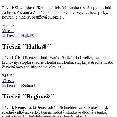
Původ: Slovensko (kříženec odrůdy Maďarská x směsi pylu odrůd
Achrori, Arzami a Zard) Plod: středně velký, vejčitý, bez špičky,
povrch je hladký, oranžová slupka s…
250
Kč
Více…
Třešeň ´´Halka®´´
Původ: ČR, kříženec odrůd ´Van´x ´Stella´ Plod: velký, tvarem
kruhovitý, stopka středně dlouhá až dlouhá, slupka je středně tlustá,
červená barva se středně velkými až…
245
Kč
Více…
Třešeň ´´Regina®´´
Původ: Německo, kříženec odrůd ´Schneiderova´x ´Rube´ Plod:
středně velký až velký, tvarem srdčitý, stopka je dlouhá a tenká,
slupka je tenká, hnědočervené barvy, hustě pokrytá…