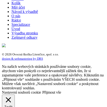
Košík
Můj účet
Návod k výsadbě
O nás
Rádce
Specializace
Úvod
Výsadba stromku
Zajímavé odkazy
© 2026 Ovocná školka Litenčice, spol. s r.o.
design & webmastering by DRS
Na našich webových stránkách používáme soubory cookie,
abychom vám poskytli co nejrelevantnější zážitek tím, že si
zapamatujeme vaše preference a opakované návštěvy. Kliknutím na
„Přijmout vše“ souhlasíte s používáním VŠECH souborů cookie.
Můžete však navštívit „Nastavení souborů cookie“ a poskytnout
kontrolovaný souhlas.
Nastavení souborů cookie
Přijmout vše
Zavřít