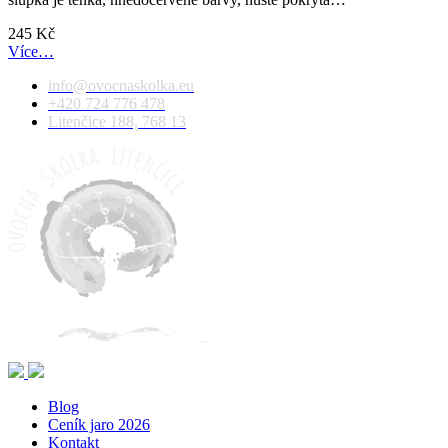
245
Kč
Více…
info@ovocnaskolka.eu
+420 724 776 478
Litenčice 188, 768 13
Blog
Ceník jaro 2026
Kontakt