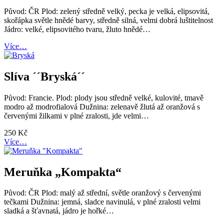
Původ: ČR Plod: zelený středně velký, pecka je velká, elipsovitá,
skořápka světle hnědé barvy, středně silná, velmi dobrá luštitelnost
Jádro: velké, elipsovitého tvaru, žluto hnědé…
Více…
Slíva ´´Bryská´´
Původ: Francie. Plod: plody jsou středně velké, kulovité, tmavě
modro až modrofialová Dužnina: zelenavě žlutá až oranžová s
červenými žilkami v plné zralosti, jde velmi…
250
Kč
Více…
Meruňka „Kompakta“
Původ: ČR Plod: malý až střední, světle oranžový s červenými
tečkami Dužnina: jemná, sladce navinulá, v plné zralosti velmi
sladká a šťavnatá, jádro je hořké…