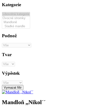
Kategorie
Podnož
Tvar
Výpěstek
Vymazat filtr
Mandloň ,,Nikol´´