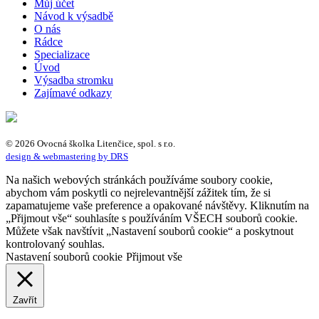
Můj účet
Návod k výsadbě
O nás
Rádce
Specializace
Úvod
Výsadba stromku
Zajímavé odkazy
© 2026 Ovocná školka Litenčice, spol. s r.o.
design & webmastering by DRS
Na našich webových stránkách používáme soubory cookie,
abychom vám poskytli co nejrelevantnější zážitek tím, že si
zapamatujeme vaše preference a opakované návštěvy. Kliknutím na
„Přijmout vše“ souhlasíte s používáním VŠECH souborů cookie.
Můžete však navštívit „Nastavení souborů cookie“ a poskytnout
kontrolovaný souhlas.
Nastavení souborů cookie
Přijmout vše
Zavřít