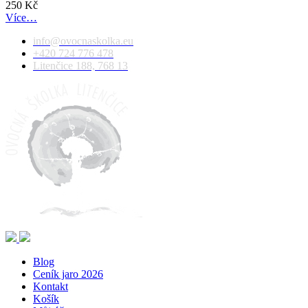
250
Kč
Více…
info@ovocnaskolka.eu
+420 724 776 478
Litenčice 188, 768 13
Blog
Ceník jaro 2026
Kontakt
Košík