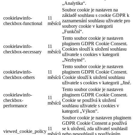
„Analytika“.
Soubor cookie je nastaven na
základě souhlasu s cookie GDPR k
cookielawinfo-
11
zaznamenání souhlasu uživatele pro
checkbox-functional
měsíců
soubory cookie v kategorii
„Funkční“.
Tento soubor cookie je nastaven
pluginem GDPR Cookie Consent.
cookielawinfo-
11
Cookies slouží k uložení souhlasu
checkbox-necessary
měsíců
uživatele s cookies v kategorii
„Nezbytné“.
Tento soubor cookie je nastaven
cookielawinfo-
11
pluginem GDPR Cookie Consent.
checkbox-others
měsíců
Cookie slouží k uložení souhlasu
uživatele s cookies v kategorii „Jiné.
Tento soubor cookie je nastaven
cookielawinfo-
pluginem GDPR Cookie Consent.
11
checkbox-
Cookie se používá k uložení
měsíců
performance
souhlasu uživatele s cookies v
kategorii „Výkon“.
Soubor cookie je nastaven pluginem
GDPR Cookie Consent a používá
11
se k uložení, zda uživatel souhlasil
viewed_cookie_policy
měsíců
nebo nesouhlasil s používáním