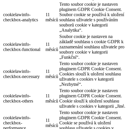
Tento soubor cookie je nastaven
pluginem GDPR Cookie Consent.
cookielawinfo-
11
Soubor cookie se používá k uložení
checkbox-analytics
měsíců
souhlasu uživatele s používáním
souborů cookie v kategorii
„Analytika“.
Soubor cookie je nastaven na
základě souhlasu s cookie GDPR k
cookielawinfo-
11
zaznamenání souhlasu uživatele pro
checkbox-functional
měsíců
soubory cookie v kategorii
„Funkční“.
Tento soubor cookie je nastaven
pluginem GDPR Cookie Consent.
cookielawinfo-
11
Cookies slouží k uložení souhlasu
checkbox-necessary
měsíců
uživatele s cookies v kategorii
„Nezbytné“.
Tento soubor cookie je nastaven
cookielawinfo-
11
pluginem GDPR Cookie Consent.
checkbox-others
měsíců
Cookie slouží k uložení souhlasu
uživatele s cookies v kategorii „Jiné.
Tento soubor cookie je nastaven
cookielawinfo-
pluginem GDPR Cookie Consent.
11
checkbox-
Cookie se používá k uložení
měsíců
performance
souhlasu uživatele s cookies v