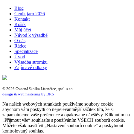
Blog
Ceník jaro 2026
Kontakt
Košík
Můj účet
Návod k výsadbě
O nás
Rádce
Specializace
Úvod
Výsadba stromku
Zajímavé odkazy
© 2026 Ovocná školka Litenčice, spol. s r.o.
design & webmastering by DRS
Na našich webových stránkách používáme soubory cookie,
abychom vám poskytli co nejrelevantnější zážitek tím, že si
zapamatujeme vaše preference a opakované návštěvy. Kliknutím na
„Přijmout vše“ souhlasíte s používáním VŠECH souborů cookie.
Můžete však navštívit „Nastavení souborů cookie“ a poskytnout
kontrolovaný souhlas.