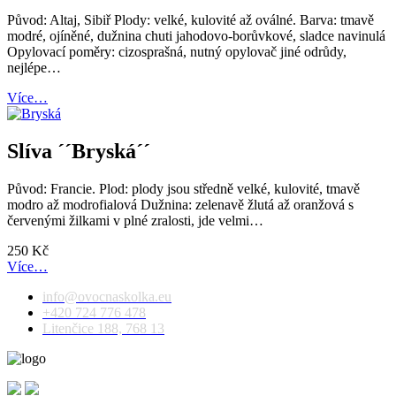
Původ: Altaj, Sibiř Plody: velké, kulovité až oválné. Barva: tmavě
modré, ojíněné, dužnina chuti jahodovo-borůvkové, sladce navinulá
Opylovací poměry: cizosprašná, nutný opylovač jiné odrůdy,
nejlépe…
Více…
Slíva ´´Bryská´´
Původ: Francie. Plod: plody jsou středně velké, kulovité, tmavě
modro až modrofialová Dužnina: zelenavě žlutá až oranžová s
červenými žilkami v plné zralosti, jde velmi…
250
Kč
Více…
info@ovocnaskolka.eu
+420 724 776 478
Litenčice 188, 768 13