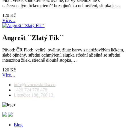
Plod: velké, soudkovité až oválné, barvy zelenožluté s
načervenalým líčkem, téměř bez ojínění a ochmýření, slupka je…
120
Kč
Více…
Angrešt ´´Zlatý Fík´´
Původ: ČR Plod: velký, oválný, žluté barvy s narůžovělým líčkem,
slabě ojíněný, střední ochmýření, slupka střední až silná se střední
intenzitou žilek, středně dlouhá stopka,…
120
Kč
Více…
info@ovocnaskolka.eu
+420 724 776 478
Litenčice 188, 768 13
Blog