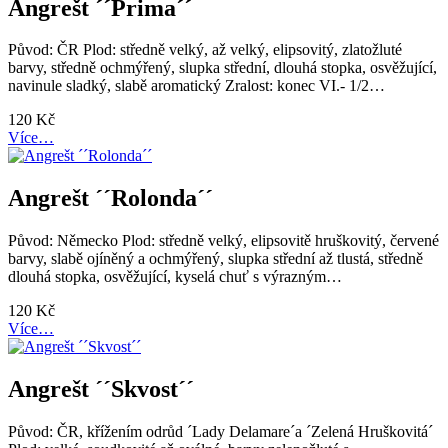
Angrešt ´´Prima´´
Původ: ČR Plod: středně velký, až velký, elipsovitý, zlatožluté
barvy, středně ochmýřený, slupka střední, dlouhá stopka, osvěžující,
navinule sladký, slabě aromatický Zralost: konec VI.- 1/2…
120
Kč
Více…
Angrešt ´´Rolonda´´
Původ: Německo Plod: středně velký, elipsovitě hruškovitý, červené
barvy, slabě ojíněný a ochmýřený, slupka střední až tlustá, středně
dlouhá stopka, osvěžující, kyselá chuť s výrazným…
120
Kč
Více…
Angrešt ´´Skvost´´
Původ: ČR, křížením odrůd ´Lady Delamare´a ´Zelená Hruškovitá´