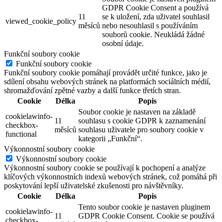
GDPR Cookie Consent a používá
11
se k uložení, zda uživatel souhlasil
viewed_cookie_policy
měsíců
nebo nesouhlasil s používáním
souborů cookie. Neukládá žádné
osobní údaje.
Funkční soubory cookie
Funkční soubory cookie
Funkční soubory cookie pomáhají provádět určité funkce, jako je
sdílení obsahu webových stránek na platformách sociálních médií,
shromažďování zpětné vazby a další funkce třetích stran.
Cookie
Délka
Popis
Soubor cookie je nastaven na základě
cookielawinfo-
11
souhlasu s cookie GDPR k zaznamenání
checkbox-
měsíců
souhlasu uživatele pro soubory cookie v
functional
kategorii „Funkční“.
Výkonnostní soubory cookie
Výkonnostní soubory cookie
Výkonnostní soubory cookie se používají k pochopení a analýze
klíčových výkonnostních indexů webových stránek, což pomáhá při
poskytování lepší uživatelské zkušenosti pro návštěvníky.
Cookie
Délka
Popis
Tento soubor cookie je nastaven pluginem
cookielawinfo-
11
GDPR Cookie Consent. Cookie se používá
checkbox-