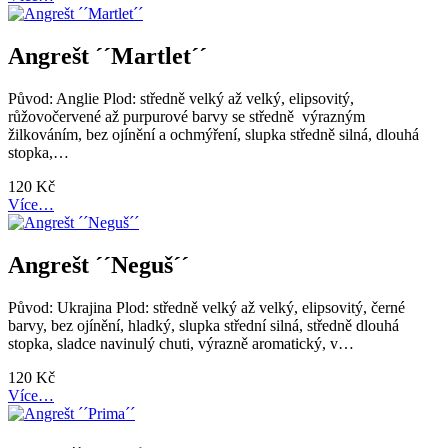
Angrešt ´´Martlet´´
Původ: Anglie Plod: středně velký až velký, elipsovitý,
růžovočervené až purpurové barvy se středně výrazným
žilkováním, bez ojínění a ochmýření, slupka středně silná, dlouhá
stopka,…
120
Kč
Více…
Angrešt ´´Neguš´´
Původ: Ukrajina Plod: středně velký až velký, elipsovitý, černé
barvy, bez ojínění, hladký, slupka střední silná, středně dlouhá
stopka, sladce navinulý chuti, výrazně aromatický, v…
120
Kč
Více…