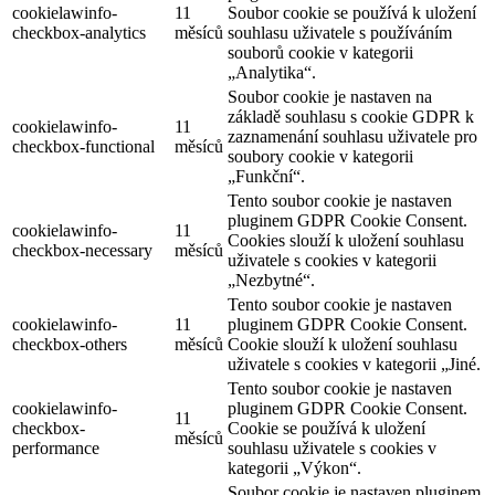
cookielawinfo-
11
Soubor cookie se používá k uložení
checkbox-analytics
měsíců
souhlasu uživatele s používáním
souborů cookie v kategorii
„Analytika“.
Soubor cookie je nastaven na
základě souhlasu s cookie GDPR k
cookielawinfo-
11
zaznamenání souhlasu uživatele pro
checkbox-functional
měsíců
soubory cookie v kategorii
„Funkční“.
Tento soubor cookie je nastaven
pluginem GDPR Cookie Consent.
cookielawinfo-
11
Cookies slouží k uložení souhlasu
checkbox-necessary
měsíců
uživatele s cookies v kategorii
„Nezbytné“.
Tento soubor cookie je nastaven
cookielawinfo-
11
pluginem GDPR Cookie Consent.
checkbox-others
měsíců
Cookie slouží k uložení souhlasu
uživatele s cookies v kategorii „Jiné.
Tento soubor cookie je nastaven
cookielawinfo-
pluginem GDPR Cookie Consent.
11
checkbox-
Cookie se používá k uložení
měsíců
performance
souhlasu uživatele s cookies v
kategorii „Výkon“.
Soubor cookie je nastaven pluginem