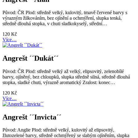
Původ: ČR Plod: středně velký, kulovitý, tmavě červené barvy s
výrazným žilkováním, bez ojínění a ochmýření, slupka tenká,
středně dlouhá stopka, v chuti sladkokyselý, střední…
120
Kč
Více…
Angrešt ´´Dukát´´
Původ: ČR Plod: středně velký až velký, elipsovitý, zelenobílé
barvy, ojíněný, bez chloupků, slupka středně silná, středně dlouhá
stopka, sladké chuti, výrazně aromatický Zralost: konec…
120
Kč
Více…
Angrešt ´´Invicta´´
Původ: Anglie Plod: středně velký, kulovitý až elipsovitý,
žlutozelené barvy, středně ochmýřený se slabým ojíněním, slupka