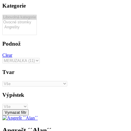
Kategorie
Podnož
Clear
Tvar
Výpěstek
Vymazat filtr
Angrešt ´´Alan´´