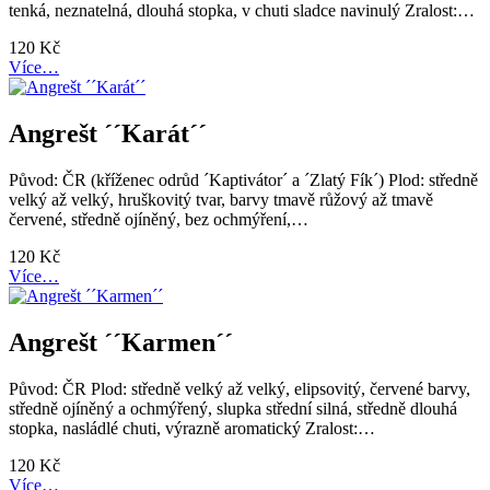
tenká, neznatelná, dlouhá stopka, v chuti sladce navinulý Zralost:…
120
Kč
Více…
Angrešt ´´Karát´´
Původ: ČR (kříženec odrůd ´Kaptivátor´ a ´Zlatý Fík´) Plod: středně
velký až velký, hruškovitý tvar, barvy tmavě růžový až tmavě
červené, středně ojíněný, bez ochmýření,…
120
Kč
Více…
Angrešt ´´Karmen´´
Původ: ČR Plod: středně velký až velký, elipsovitý, červené barvy,
středně ojíněný a ochmýřený, slupka střední silná, středně dlouhá
stopka, nasládlé chuti, výrazně aromatický Zralost:…
120
Kč
Více…