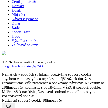
Ceník jaro 2026
Kontakt
Košík
Můj účet
Návod k výsadbě
O nás
Rádce
Specializace
Úvod
Výsadba stromku
Zajímavé odkazy
© 2026 Ovocná školka Litenčice, spol. s r.o.
design & webmastering by DRS
Na našich webových stránkách používáme soubory cookie,
abychom vám poskytli co nejrelevantnější zážitek tím, že si
zapamatujeme vaše preference a opakované návštěvy. Kliknutím na
„Přijmout vše“ souhlasíte s používáním VŠECH souborů cookie.
Můžete však navštívit „Nastavení souborů cookie“ a poskytnout
kontrolovaný souhlas.
Nastavení souborů cookie
Přijmout vše